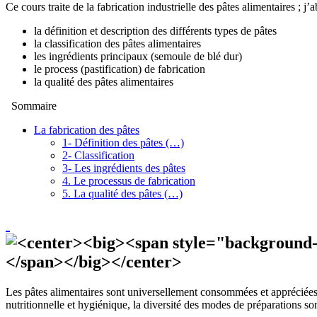
Ce cours traite de la fabrication industrielle des pâtes alimentaires ; j’
la définition et description des différents types de pâtes
la classification des pâtes alimentaires
les ingrédients principaux (semoule de blé dur)
le process (pastification) de fabrication
la qualité des pâtes alimentaires
Sommaire
La fabrication des pâtes
1- Définition des pâtes (…)
2- Classification
3- Les ingrédients des pâtes
4. Le processus de fabrication
5. La qualité des pâtes (…)
Les pâtes alimentaires sont universellement consommées et appréciées : l
nutritionnelle et hygiénique, la diversité des modes de préparations son