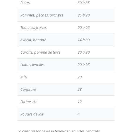
Poires
80 à 85
Pommes, pêches, oranges
85 à 90
Tomates, fraises
90 à 95
Avocat, banane
74 à 80
Carotte, pomme de terre
80 à 90
Laitue, lentilles
90 à 95
Miel
20
Confiture
28
Farine, riz
12
Poudre de lait
4
La connaissance de la teneur en eau des produits