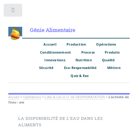
Toggle
Génie Alimentaire
Accueil
Production
Opérations
Conditionnement
Process
Produits
Innovations
Nutrition
Qualité
Sécurité
Eco-Responsabilité
Métiers
Quiz & Exo
Accueil
>
Opérations
>
L’Aw & Les O.U. de DESHYDRATATION
>
L’activité de
l’eau : aw
LA DISPONIBILITÉ DE L’EAU DANS LES
ALIMENTS