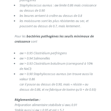
Staphylococcus aureus : aw limite 0.86 mais croissance
au dessus de 0.90
les levures arrivent à croître au dessus de 0.8
les moisissures sont les plus résistantes au sec, et
poussent au dessus de 0.7, mais lentement .
Pour les
bactéries pathogènes les seuils minimaux de
croissance
sont
aw > 0.95 Clostridium perfringens
aw > 0.94 Salmonelles
aw > 0.93 Clostridium botulinum (correspond à 10%
de NaCl)
aw > 0.90 Staphylococcus aureus (on trouve aussi la
valeur 0.86
car il pouse au dessus de 0.90, mais « résiste » au
dessus de 0.86, et ne fabrique de toxine qu’à + de 0.93)
Réglementation :
Préparation alimentaire stabilisée si aw≤ 0.91
Stable aussi si aw < 0.95 et pH < 5.2