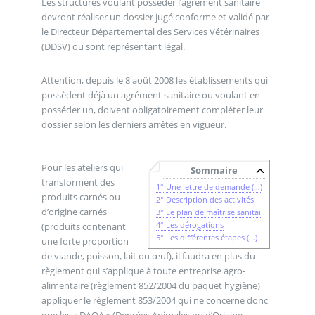
Les structures voulant posséder l’agrément sanitaire
devront réaliser un dossier jugé conforme et validé par
le Directeur Départemental des Services Vétérinaires
(DDSV) ou sont représentant légal.
Attention, depuis le 8 août 2008 les établissements qui
possèdent déjà un agrément sanitaire ou voulant en
posséder un, doivent obligatoirement compléter leur
dossier selon les derniers arrêtés en vigueur.
Pour les ateliers qui
Sommaire
transforment des
1° Une lettre de demande (…)
produits carnés ou
2° Description des activités
d’origine carnés
3° Le plan de maîtrise sanitai
4° Les dérogations
(produits contenant
5° Les différentes étapes (…)
une forte proportion
de viande, poisson, lait ou œuf), il faudra en plus du
règlement qui s’applique à toute entreprise agro-
alimentaire (règlement 852/2004 du paquet hygiène)
appliquer le règlement 853/2004 qui ne concerne donc
que les « DAOA » (Denrées Animales ou d’Origine